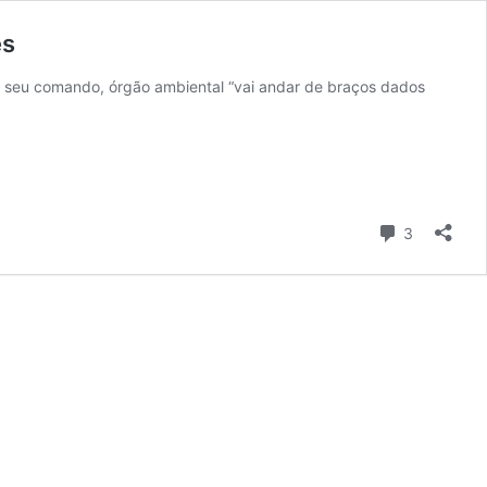
es
em seu comando, órgão ambiental “vai andar de braços dados
Comentári
3