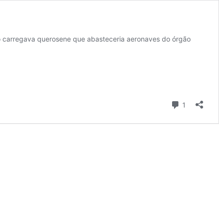
hão carregava querosene que abasteceria aeronaves do órgão
Comentári
1