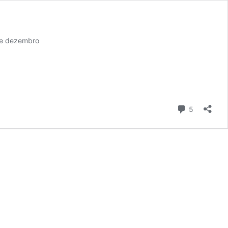
 de dezembro
Comentári
5