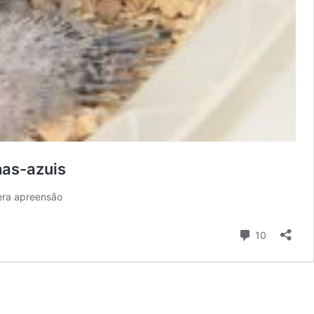
has-azuis
era apreensão
Comentári
10