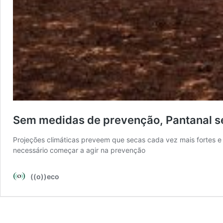
Sem medidas de prevenção, Pantanal se
Projeções climáticas preveem que secas cada vez mais fortes e 
necessário começar a agir na prevenção
((o))eco