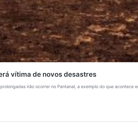
rá vítima de novos desastres
prolongadas irão ocorrer no Pantanal, a exemplo do que acontece em