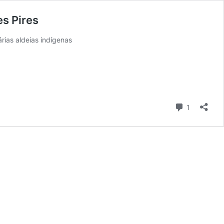
es Pires
ias aldeias indígenas
Comentári
1