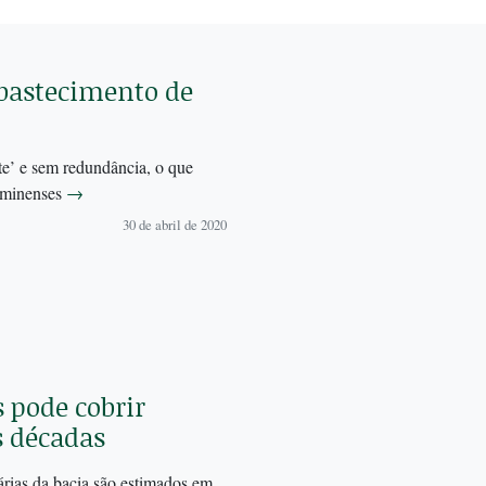
abastecimento de
ite’ e sem redundância, o que
luminenses
→
30 de abril de 2020
 pode cobrir
s décadas
árias da bacia são estimados em