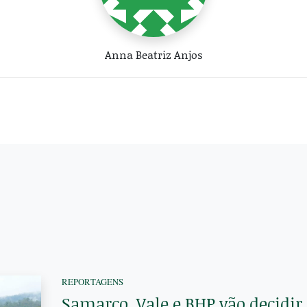
Anna Beatriz Anjos
REPORTAGENS
Samarco, Vale e BHP vão decidi