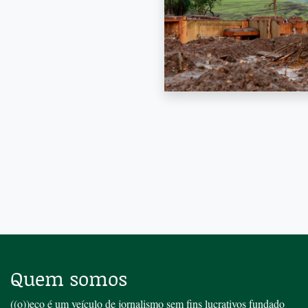
Quem somos
((o))eco é um veículo de jornalismo sem fins lucrativos fundado