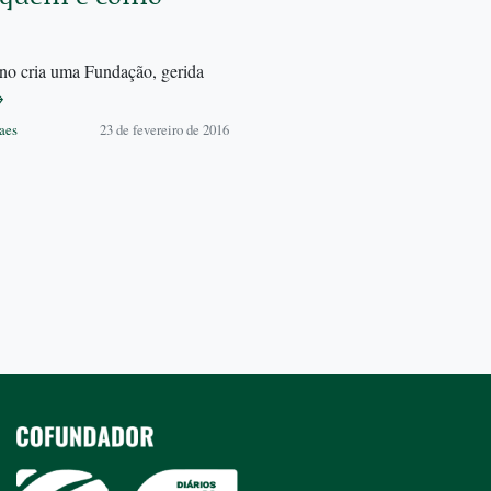
rno cria uma Fundação, gerida
→
aes
23 de fevereiro de 2016