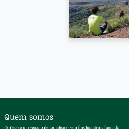
Quem somos
((o))eco é um veículo de jornalismo sem fins lucrativos fundado