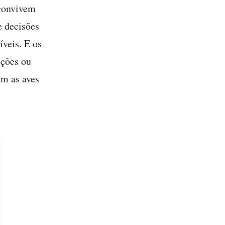
 convivem
e decisões
íveis. E os
ições ou
am as aves