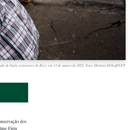
e de Irpin, a noroeste de Kiev, em 13 de março de 2022. Foto: Dimitar Dilkoff/AFP.
nservação dos
ting Firm