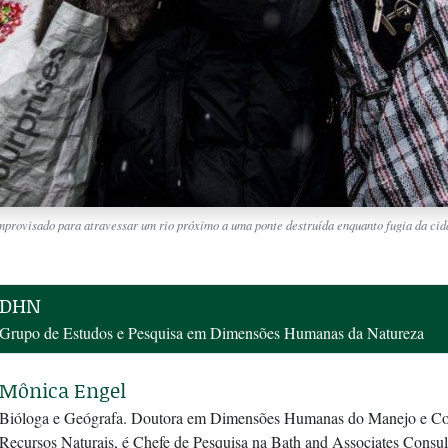
ovisado para atravessar um rio próximo a uma ponte destruída enquanto fugia da cidad
DHN
Grupo de Estudos e Pesquisa em Dimensões Humanas da Natureza
→
Mônica Engel
Bióloga e Geógrafa. Doutora em Dimensões Humanas do Manejo e Co
Recursos Naturais, é Chefe de Pesquisa na Bath and Associates Consul