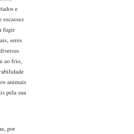
ntados e
e escassez
m fugir
ais, seres
diversas
e ao frio,
abilidade
ros animais
is pela sua
e
ue, por