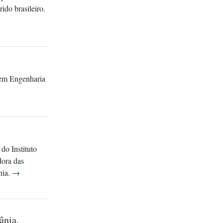
ido brasileiro.
 em Engenharia
do Instituto
dora das
nia.
→
ânia,