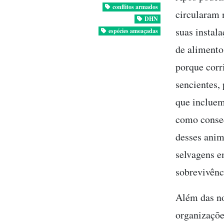
conflitos armados
circularam 
DHN
suas instal
espécies ameaçadas
de alimento
porque corr
sencientes,
que incluem
como conseq
desses anima
selvagens e
sobrevivênc
Além das no
organizaçõe