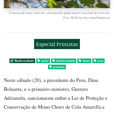
O ameaçado mono choro de cola amarilla ganha uma lei nacional de proteção.
Foto: Wilhelm Osterman/Yunkawasi
Especial Primatas
Biodiversidade
andes
biodiversidade
fauna
peru
primatas
Neste sábado (20), a presidente do Peru, Dina
Boluarte, e o primeiro-ministro, Gustavo
Adrianzén, sancionaram enfim a Lei de Proteção e
Conservação do Mono Choro de Cola Amarilla e