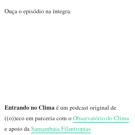
Ouça o episódio na íntegra.
Entrando no Clima
é um podcast original de
((o))eco em parceria com o
⁠⁠⁠⁠⁠⁠⁠⁠Observatório do Clima⁠⁠⁠⁠⁠⁠⁠⁠
e apoio da
⁠⁠⁠⁠⁠⁠⁠⁠Samambaia Filantropias⁠⁠⁠⁠⁠⁠⁠⁠