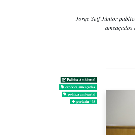
Jorge Seif Júnior public
ameaçados d
Politica Ambiental
espécies ameaçadas
política ambiental
portaria 445