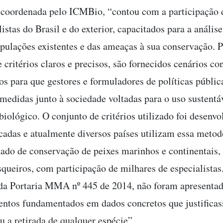
coordenada pelo ICMBio, “contou com a participação 
istas do Brasil e do exterior, capacitados para a anális
opulações existentes e das ameaças à sua conservação. 
 critérios claros e precisos, são fornecidos cenários co
os para que gestores e formuladores de políticas públi
 medidas junto à sociedade voltadas para o uso sustentá
biológico. O conjunto de critérios utilizado foi desenvo
cadas e atualmente diversos países utilizam essa metod
stado de conservação de peixes marinhos e continentais,
squeiros, com participação de milhares de especialistas
da Portaria MMA nº 445 de 2014, não foram apresenta
ntos fundamentados em dados concretos que justificas
u a retirada de qualquer espécie”.