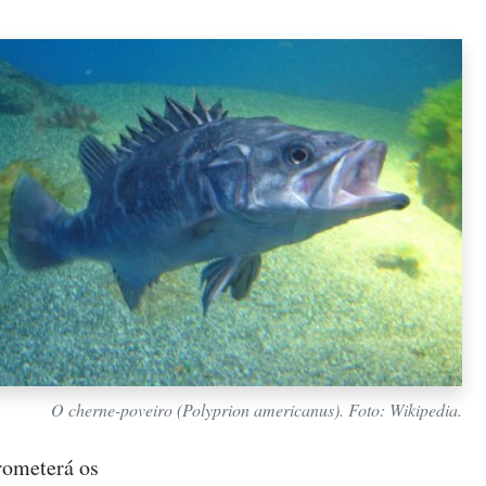
O cherne-poveiro (
Polyprion americanus
). Foto: Wikipedia.
rometerá os