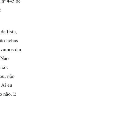
 nº 445 de
e
da lista,
ão fichas
— vamos dar
. Não
ixo:
ou, não
. Aí eu
o não. E