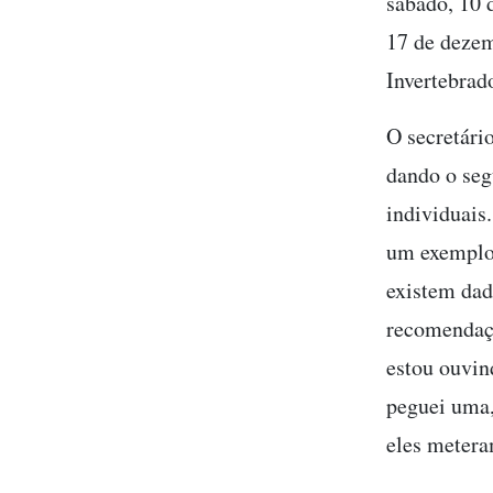
sábado, 10
17 de dezem
Invertebrad
O secretári
dando o seg
individuais
um exemplo
existem dad
recomendaçã
estou ouvind
peguei uma,
eles metera