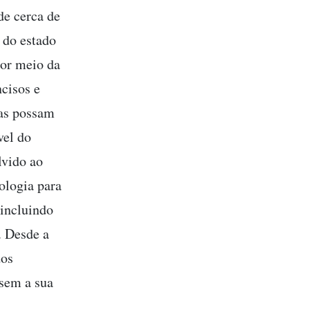
de cerca de
e do estado
Por meio da
ncisos e
cas possam
vel do
lvido ao
ologia para
 incluindo
. Desde a
dos
sem a sua