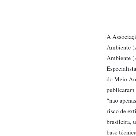
A Associaçã
Ambiente (A
Ambiente (A
Especialist
do Meio Am
publicara
“não apenas
risco de ex
brasileira,
base técnica