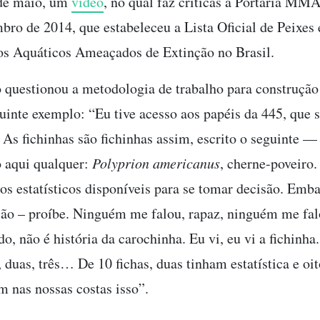
 de maio, um
vídeo
, no qual faz críticas à Portaria MMA
bro de 2014, que estabeleceu a Lista Oficial de Peixes 
os Aquáticos Ameaçados de Extinção no Brasil.
o questionou a metodologia de trabalho para construção 
uinte exemplo: “Eu tive acesso aos papéis da 445, que s
. As fichinhas são fichinhas assim, escrito o seguinte 
 aqui qualquer:
Polyprion americanus
, cherne-poveiro
os estatísticos disponíveis para se tomar decisão. Emba
o – proíbe. Ninguém me falou, rapaz, ninguém me fal
o, não é história da carochinha. Eu vi, eu vi a fichinha
 duas, três… De 10 fichas, duas tinham estatística e oit
m nas nossas costas isso”.