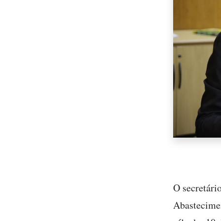
O secretári
Abastecimen