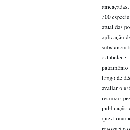
ameaçadas, 
300 especial
atual das p
aplicação de
substanciad
estabelecer
patrimônio 
longo de dé
avaliar o e
recursos pe
publicação 
questioname
revogação o