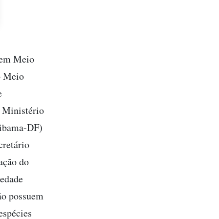
a em Meio
o Meio
e
 Ministério
sibama-DF)
cretário
ação do
iedade
não possuem
 espécies