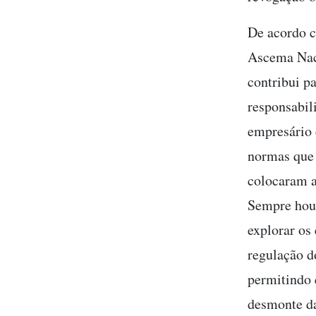
De acordo c
Ascema Naci
contribui p
responsabil
empresário 
normas que 
colocaram a
Sempre houv
explorar os 
regulação d
permitindo 
desmonte da