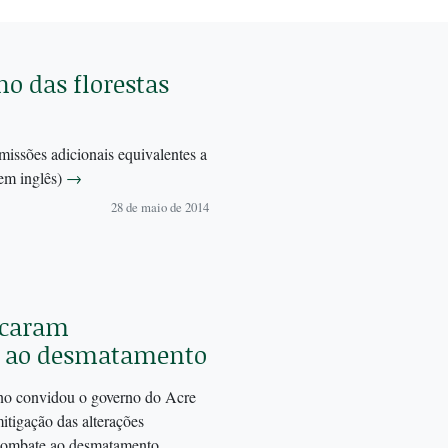
o das florestas
issões adicionais equivalentes a
em inglês)
→
28 de maio de 2014
ocaram
e ao desmatamento
ano convidou o governo do Acre
itigação das alterações
 combate ao desmatamento.