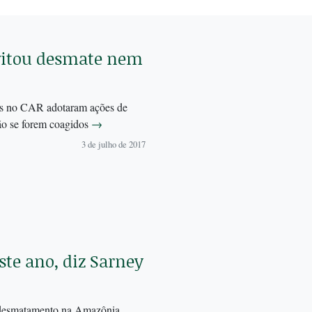
evitou desmate nem
dos no CAR adotaram ações de
rão se forem coagidos
→
3 de julho de 2017
te ano, diz Sarney
o desmatamento na Amazônia