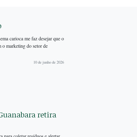
o
nema carioca me faz desejar que o
m o marketing do setor de
10 de junho de 2026
 Guanabara retira
para coletar resíduos e alertar