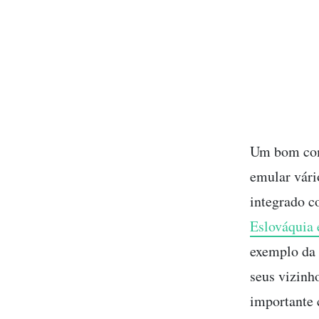
Um bom come
emular vári
integrado c
Eslováquia 
exemplo da 
seus vizinh
importante 