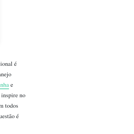
ional é
anejo
anha
e
 inspire no
om todos
uestão é