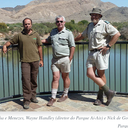
a e Menezes, Wayne Handley (diretor do Parque Ai-Ais) e Nick de Go
Parqu