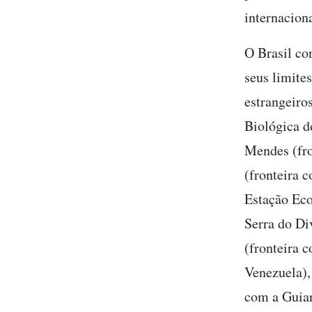
internacion
O Brasil co
seus limite
estrangeiro
Biológica d
Mendes (fro
(fronteira 
Estação Eco
Serra do Di
(fronteira 
Venezuela),
com a Guia