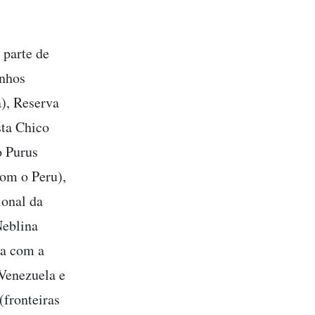
 parte de
inhos
a), Reserva
sta Chico
o Purus
com o Peru),
ional da
Neblina
ra com a
Venezuela e
fronteiras