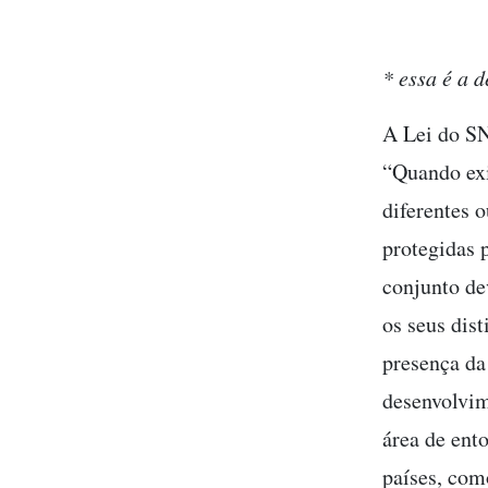
* essa é a 
A Lei do SN
“Quando exi
diferentes o
protegidas 
conjunto dev
os seus dis
presença da
desenvolvim
área de ent
países, com