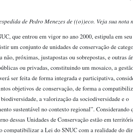
despedida de Pedro Menezes de ((o))eco. Veja sua nota n
UC, que entrou em vigor no ano 2000, estipula em seu 
stir um conjunto de unidades de conservação de catego
u não, próximas, justapostas ou sobrepostas, e outras á
públicas ou privadas, constituindo um mosaico, a gestã
erá ser feita de forma integrada e participativa, consi
tintos objetivos de conservação, de forma a compatibiliz
 biodiversidade, a valorização da sociodiversidade e o
ento sustentável no contexto regional”. Considerando q
orno dessas Unidades de Conservação estão em territóri
o compatibilizar a Lei do SNUC com a realidade do dir