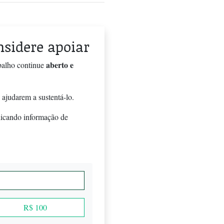
onsidere apoiar
aberto e
balho continue
 ajudarem a sustentá-lo.
licando informação de
R$ 100