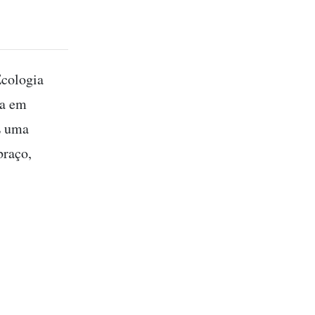
cologia
va em
É uma
braço,