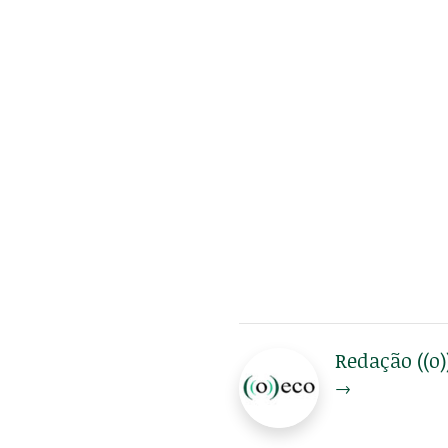
Redação ((o)
→