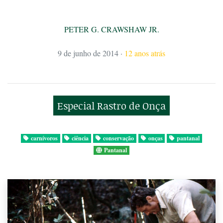
PETER G. CRAWSHAW JR.
9 de junho de 2014
·
12 anos atrás
Especial Rastro de Onça
carnívoros
ciência
conservação
onças
pantanal
Pantanal