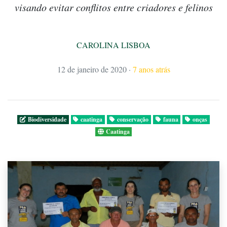
visando evitar conflitos entre criadores e felinos
CAROLINA LISBOA
12 de janeiro de 2020
·
7 anos atrás
Biodiversidade
caatinga
conservação
fauna
onças
Caatinga