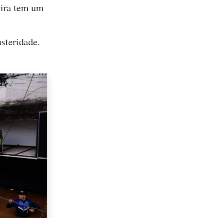
eira tem um
usteridade.