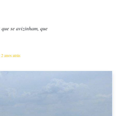
s que se avizinham, que
·
2 anos atrás