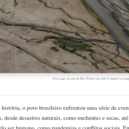
Área que secou no Rio Negro devido À maior estiag
 história, o povo brasileiro enfrentou uma série de even
s, desde desastres naturais, como enchentes e secas, até
elo ser humano, como pandemias e conflitos sociais. E