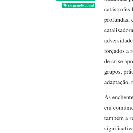
rio grande do sul
catástrofes
profundas, 
catalisador
adversidade
forçados a 
de crise ap
grupos, prá
adaptação, 
As enchente
em comunida
também a re
significati