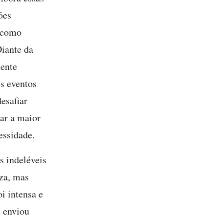
ões
r como
Diante da
mente
s eventos
desafiar
var a maior
essidade.
 indeléveis
za, mas
i intensa e
e enviou