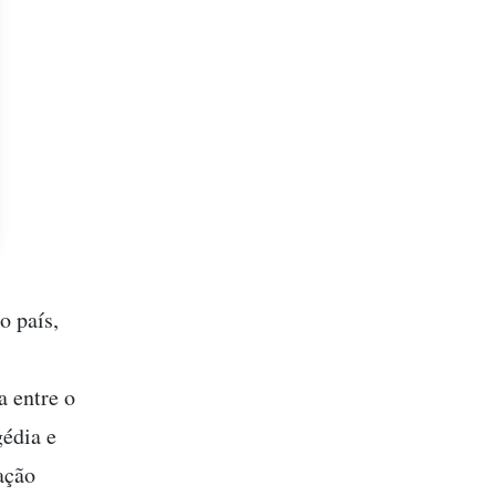
o país,
a entre o
gédia e
ação