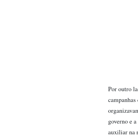
Por outro la
campanhas d
organizavam
governo e a 
auxiliar na