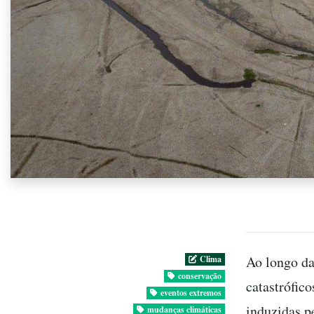
Ao longo da
Clima
conservação
catastrófico
eventos extremos
induzidas p
mudanças climáticas