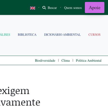
Apoie
·
·
Buscar
Quem somos
ÁLISES
BIBLIOTECA
DICIONÁRIO AMBIENTAL
CURSOS
|
|
Biodiversidade
Clima
Politica Ambiental
 exigem
tivamente