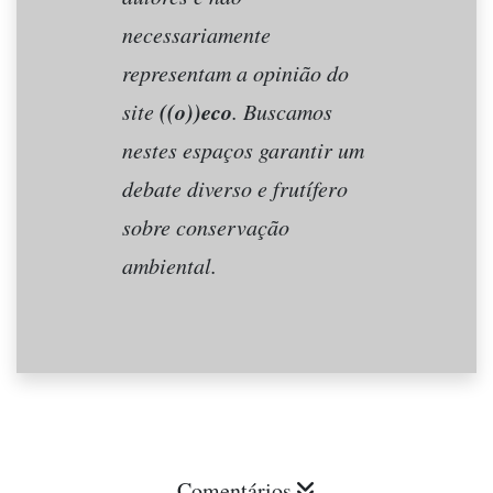
necessariamente
representam a opinião do
((o))eco
site
. Buscamos
nestes espaços garantir um
debate diverso e frutífero
sobre conservação
ambiental.
Comentários