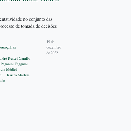
tatividade no conjunto das
processo de tomada de decisões
19 de
euroghlian
dezembro
de 2022
ndré Restel Camilo
 Paganini Faggioni
icia Médici
o
Karina Martins
edo