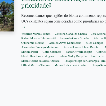
prioridade?
Recomendamos que regiões do bioma com menor represen
UCs existentes sejam consideradas como prioritárias no 
→
Walfrido Moraes Tomas
Carolina Carvalho Cheida
José Sabino
Rafael Morais Chiaravalotti
Fernando Costa Straube
Alexine K
Guilherme Mourão
Geraldo Alves Damasceno
Zilca Campos
Alexandre Camargo Martensen
Arnaud Leonard Jean Desbiez
A
Miriam Perill
Catia Urbanetz
Fabio Oliveira Roque
Gabriel
Flavio Henrique Rodrigues
Helena Godoy Bergallo
Emília Patr
Maria Helena da Silva Andrade
Thiago Philipe de Camargo e Tim
Liliani Marilia Tiepolo
Maxwell da Rosa Oliveira
Thiago Sem