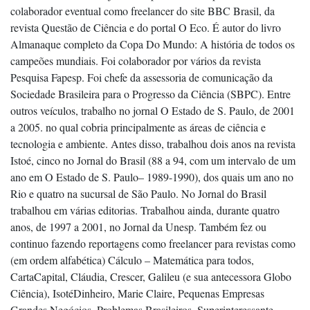
colaborador eventual como freelancer do site BBC Brasil, da
revista Questão de Ciência e do portal O Eco. É autor do livro
Almanaque completo da Copa Do Mundo: A história de todos os
campeões mundiais. Foi colaborador por vários da revista
Pesquisa Fapesp. Foi chefe da assessoria de comunicação da
Sociedade Brasileira para o Progresso da Ciência (SBPC). Entre
outros veículos, trabalho no jornal O Estado de S. Paulo, de 2001
a 2005. no qual cobria principalmente as áreas de ciência e
tecnologia e ambiente. Antes disso, trabalhou dois anos na revista
Istoé, cinco no Jornal do Brasil (88 a 94, com um intervalo de um
ano em O Estado de S. Paulo– 1989-1990), dos quais um ano no
Rio e quatro na sucursal de São Paulo. No Jornal do Brasil
trabalhou em várias editorias. Trabalhou ainda, durante quatro
anos, de 1997 a 2001, no Jornal da Unesp. Também fez ou
continuo fazendo reportagens como freelancer para revistas como
(em ordem alfabética) Cálculo – Matemática para todos,
CartaCapital, Cláudia, Crescer, Galileu (e sua antecessora Globo
Ciência), IsotéDinheiro, Marie Claire, Pequenas Empresas
Grandes Negócios, Problemas Brasileiros, Superinteressante,