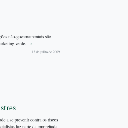
o
ações não-governamentais são
rketing verde.
→
13 de julho de 2009
stres
de a se prevenir contra os riscos
ialistas faz parte da empreitada