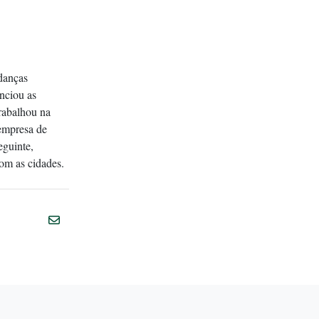
udanças
enciou as
rabalhou na
empresa de
eguinte,
com as cidades.