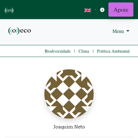
Apoie
·
Menu
|
|
Biodiversidade
Clima
Politica Ambiental
Joaquim Neto