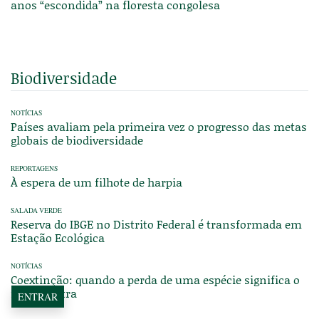
anos “escondida” na floresta congolesa
Biodiversidade
NOTÍCIAS
Países avaliam pela primeira vez o progresso das metas
globais de biodiversidade
REPORTAGENS
À espera de um filhote de harpia
SALADA VERDE
Reserva do IBGE no Distrito Federal é transformada em
Estação Ecológica
NOTÍCIAS
Coextinção: quando a perda de uma espécie significa o
fim de outra
ENTRAR