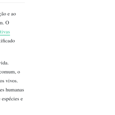
ção e ao
am. O
tivas
tificado
vida.
o comum, o
os vivos.
ades humanas
 espécies e