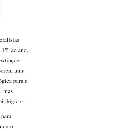
cialistas
0,1% ao ano,
extinções
 serem uma
ógica para a
l, mas
biológicos.
 para
imento