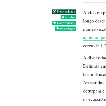
A vida no p
Biodiversidade
acordos
longo deste
biodiversidade
número exat
conservação
apontam par
cerca de 1,
A diversida
Definida em
termo é usa
Apesar da e
deturpam e 
os ecossist