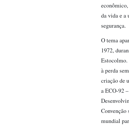
econômico, 
da vida e a
segurança.
O tema apar
1972, dura
Estocolmo. 
à perda sem
criação de 
a ECO-92 –
Desenvolvim
Convenção s
mundial par