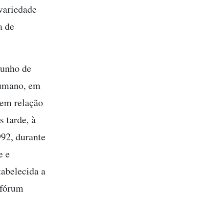
 variedade
a de
junho de
Humano, em
 em relação
 tarde, à
992, durante
e e
abelecida a
 fórum