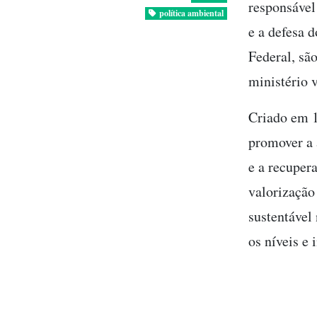
responsável
política ambiental
e a defesa 
Federal, são
ministério v
Criado em 
promover a 
e a recuper
valorização
sustentável
os níveis e 