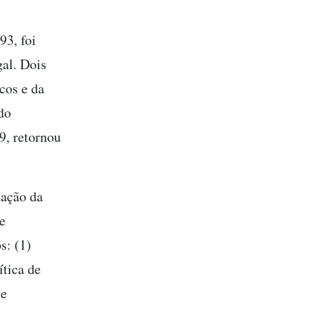
93, foi
al. Dois
cos e da
do
, retornou
zação da
e
s: (1)
ítica de
 e