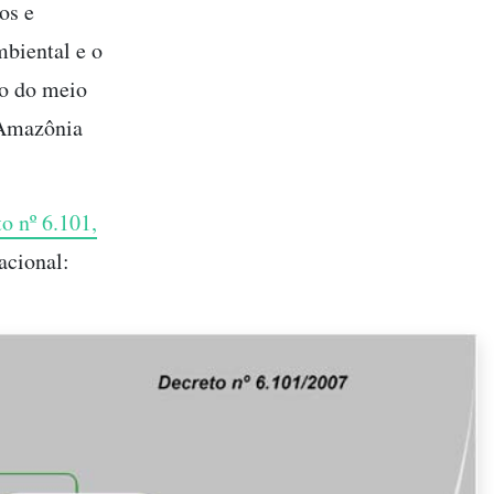
os e
mbiental e o
ão do meio
 Amazônia
o nº 6.101,
acional: