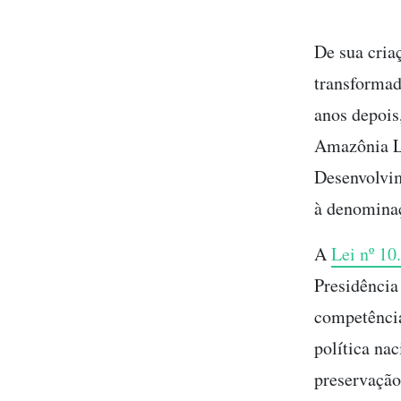
De sua cria
transforma
anos depois
Amazônia Le
Desenvolvi
à denomina
A
Lei nº 10
Presidência
competência
política nac
preservação