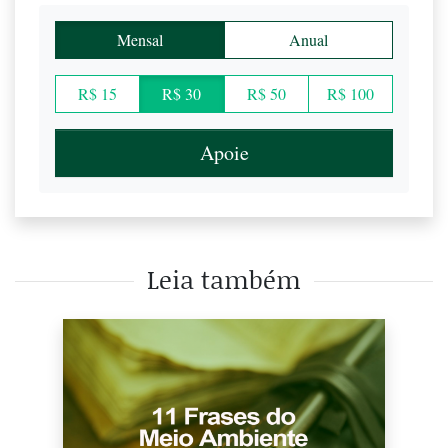
Mensal
Anual
R$ 15
R$ 30
R$ 50
R$ 100
Apoie
Leia também