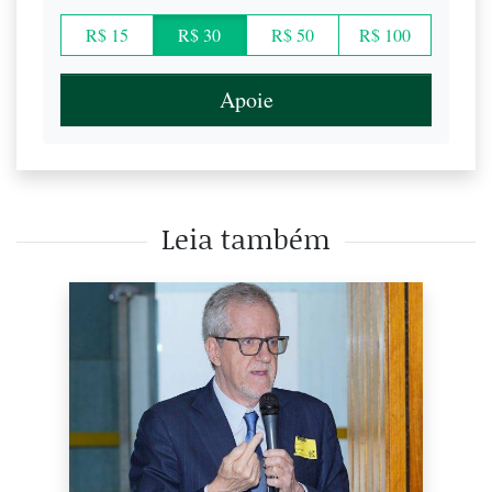
R$ 15
R$ 30
R$ 50
R$ 100
Apoie
Leia também