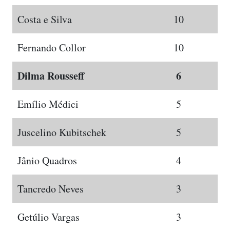
Costa e Silva
10
Fernando Collor
10
Dilma Rousseff
6
Emílio Médici
5
Juscelino Kubitschek
5
Jânio Quadros
4
Tancredo Neves
3
Getúlio Vargas
3