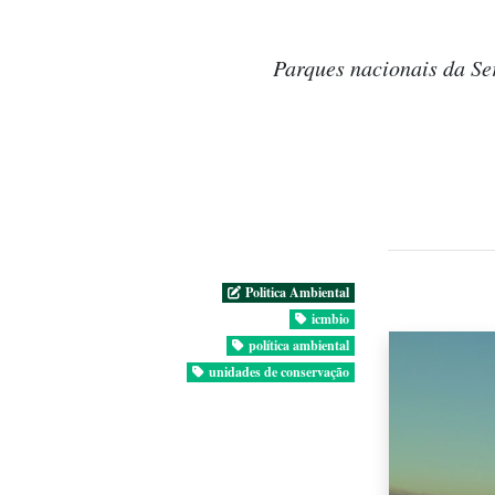
Parques nacionais da Se
Politica Ambiental
icmbio
política ambiental
unidades de conservação