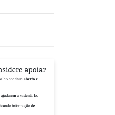
onsidere apoiar
aberto e
balho continue
 ajudarem a sustentá-lo.
licando informação de