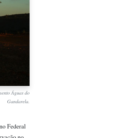
imento Águas do
Gandarela.
rno Federal
ervação no