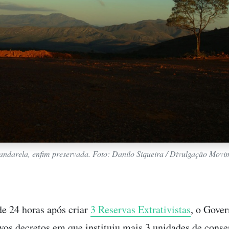
andarela, enfim preservada. Foto: Danilo Siqueira / Divulgação Mov
e 24 horas após criar
3 Reservas Extrativistas
, o Gove
vos decretos em que instituiu mais 3 unidades de cons