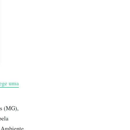
tege uma
as (MG),
pela
o Ambiente,