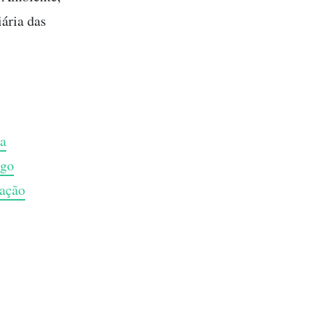
ária das
a
igo
vação