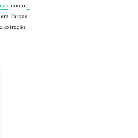
nas
, como
o
a em Parque
ra extração