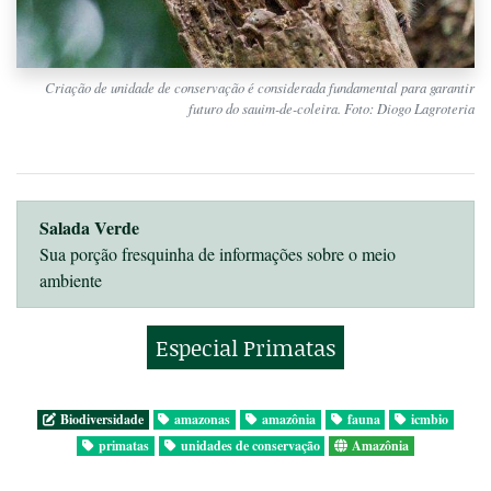
Criação de unidade de conservação é considerada fundamental para garantir
futuro do sauim-de-coleira. Foto: Diogo Lagroteria
Salada Verde
Sua porção fresquinha de informações sobre o meio
ambiente
Especial Primatas
Biodiversidade
amazonas
amazônia
fauna
icmbio
primatas
unidades de conservação
Amazônia