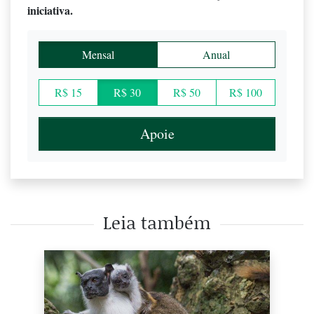
iniciativa.
Mensal
Anual
R$ 15
R$ 30
R$ 50
R$ 100
Apoie
Leia também