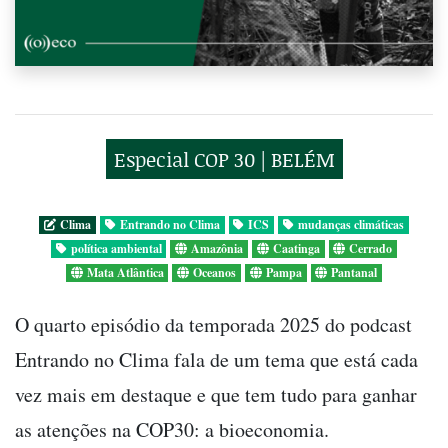
Especial COP 30 | BELÉM
Clima
Entrando no Clima
ICS
mudanças climáticas
política ambiental
Amazônia
Caatinga
Cerrado
Mata Atlântica
Oceanos
Pampa
Pantanal
O quarto episódio da temporada 2025 do podcast
Entrando no Clima fala de um tema que está cada
vez mais em destaque e que tem tudo para ganhar
as atenções na COP30: a bioeconomia.