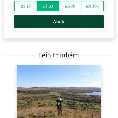
R$ 15
R$ 30
R$ 50
R$ 100
Apoie
Leia também