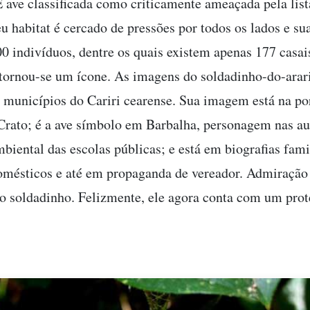
É ave classificada como criticamente ameaçada pela lis
u habitat é cercado de pressões por todos os lados e s
00 indivíduos, dentre os quais existem apenas 177 casai
 tornou-se um ícone. As imagens do soldadinho-do-arar
 municípios do Cariri cearense. Sua imagem está na po
 Crato; é a ave símbolo em Barbalha, personagem nas au
biental das escolas públicas; e está em biografias fami
mésticos e até em propaganda de vereador. Admiração
 o soldadinho. Felizmente, ele agora conta com um prot