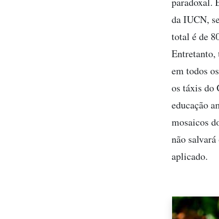
paradoxal. 
da IUCN, se
total é de 8
Entretanto,
em todos os
os táxis do
educação am
mosaicos do
não salvará
aplicado.