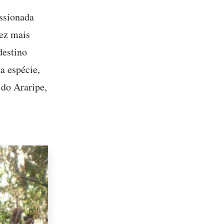
essionada
vez mais
destino
a espécie,
do Araripe,