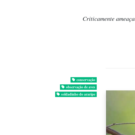
Criticamente ameaça
conservação
observação de aves
soldadinho do araripe