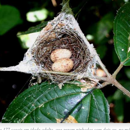
s 177 casais em idade adulta, que geram ninhadas com dois ou, no má