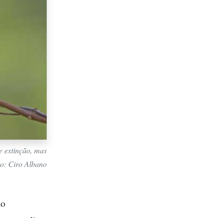
e extinção, mas
to: Ciro Albano
ão