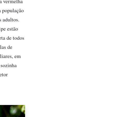
ta vermelha
ua população
s adultos.
ipe estão
rta de todos
las de
liares, em
 sozinha
etor