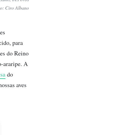
to: Ciro Albano
res
cido, para
tes do Reino
-araripe. A
isa
do
nossas aves