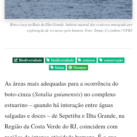
Boto-cinza na Baía da Ilha Grande, habitat natural dos cetáceos ameaçado por
exploração de recursos pelo homem. Foto: Tomaz Cezimbra / UFRJ
Biodiversidade
biodiversidade
cetáceos
conservação
fauna
Oceanos
As áreas mais adequadas para a ocorrência do
boto-cinza (
Sotalia guianensis
) no complexo
estuarino – quando há interação entre águas
salgadas e doces – de Sepetiba e Ilha Grande, na
Região da Costa Verde do RJ, coincidem com
regiões de intensa atividade humana. É o que