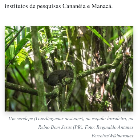
institutos de pesquisas Cananéia e Manacá.
Um serelepe (
Guerlinguetus aestuans
), ou esquilo-brasileiro, na
Rebio Bom Jesus (PR). Foto: Reginaldo Antunes
Ferreira/Wikiparques