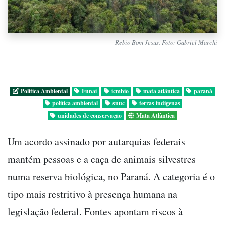
Rebio Bom Jesus. Foto: Gabriel Marchi
Politica Ambiental
Funai
icmbio
mata atlântica
paraná
política ambiental
snuc
terras indígenas
unidades de conservação
Mata Atlântica
Um acordo assinado por autarquias federais
mantém pessoas e a caça de animais silvestres
numa reserva biológica, no Paraná. A categoria é o
tipo mais restritivo à presença humana na
legislação federal. Fontes apontam riscos à