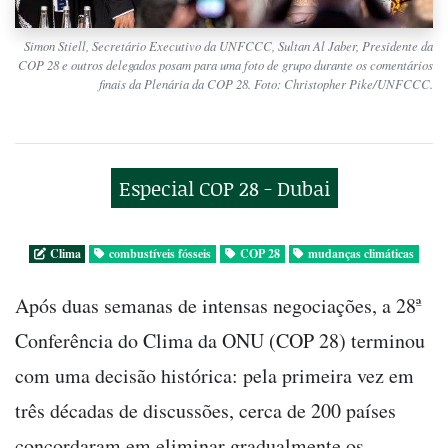
Simon Stiell, Secretário Executivo da UNFCCC, Sultan Al Jaber, Presidente da
COP 28 e outros delegados posam para uma foto de grupo durante os comentários
finais da Plenária da COP 28. Foto: Christopher Pike/UNFCCC.
Especial COP 28 - Dubai
Clima
combustíveis fósseis
COP 28
mudanças climáticas
Após duas semanas de intensas negociações, a 28ª
Conferência do Clima da ONU (COP 28) terminou
com uma decisão histórica: pela primeira vez em
três décadas de discussões, cerca de 200 países
concordaram em eliminar gradualmente os