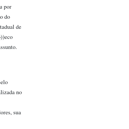
u por
so do
tadual de
o))eco
assunto.
Belo
alizada no
ores, sua