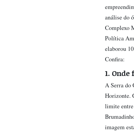
empreendim
análise do 
Complexo Mi
Política Am
elaborou 10 
Confira:
1. Onde 
A Serra do 
Horizonte. 
limite entr
Brumadinho 
imagem está