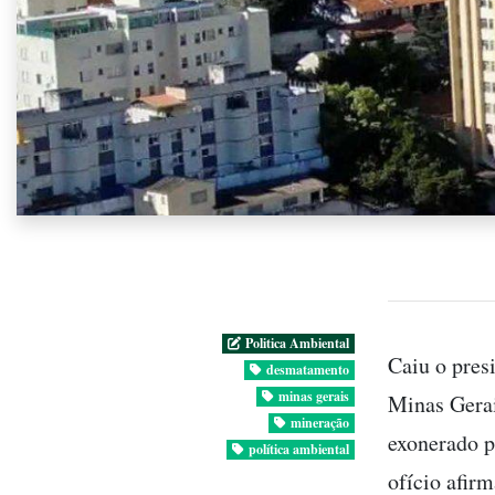
Politica Ambiental
Caiu o pres
desmatamento
minas gerais
Minas Gerai
mineração
exonerado p
política ambiental
ofício afir