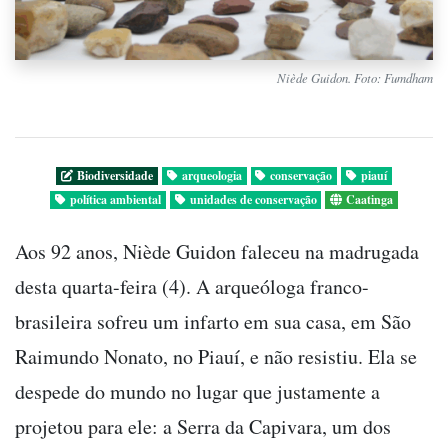
Niède Guidon. Foto: Fumdham
Biodiversidade
arqueologia
conservação
piauí
política ambiental
unidades de conservação
Caatinga
Aos 92 anos, Niède Guidon faleceu na madrugada
desta quarta-feira (4). A arqueóloga franco-
brasileira sofreu um infarto em sua casa, em São
Raimundo Nonato, no Piauí, e não resistiu. Ela se
despede do mundo no lugar que justamente a
projetou para ele: a Serra da Capivara, um dos