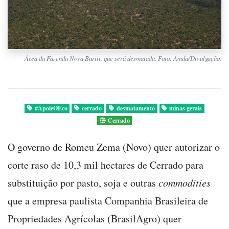
Área da Fazenda Nova Buriti, que será desmatada. Foto: Amda/Divulgação.
#ApoieOEco
cerrado
desmatamento
minas gerais
Cerrado
O governo de Romeu Zema (Novo) quer autorizar o
corte raso de 10,3 mil hectares de Cerrado para
substituição por pasto, soja e outras
commodities
que a empresa paulista Companhia Brasileira de
Propriedades Agrícolas (BrasilAgro) quer