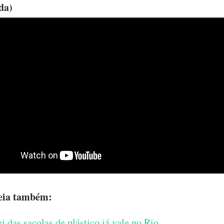
da)
eia também:
i das sacolas de plástico já vale no Rio