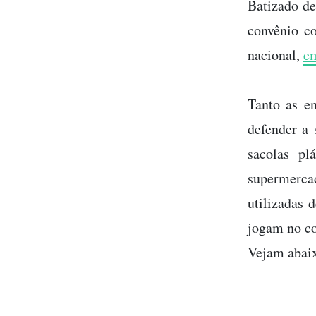
Batizado d
convênio c
nacional,
em
Tanto as e
defender a 
sacolas p
supermerca
utilizadas 
jogam no c
Vejam abai