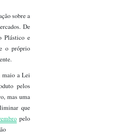
ação sobre a
mercados. De
o Plástico e
 e o próprio
ente.
m maio a Lei
oduto pelos
iro, mas uma
 liminar que
vembro
pelo
eão