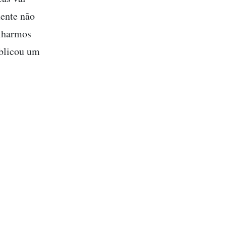
ente não
olharmos
ublicou um