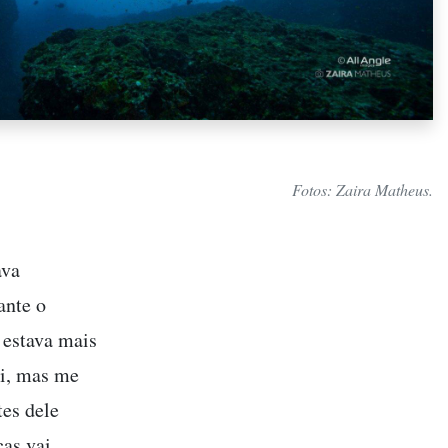
Fotos: Zaira Matheus.
ava
ante o
 estava mais
li, mas me
tes dele
as vai