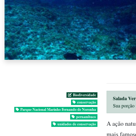
Biodiversidade
Salada Ver
conservação
Sua porção 
Parque Nacional Marinho Fernando de Noronha
pernambuco
A ação natu
unidades de conservação
mais famoso