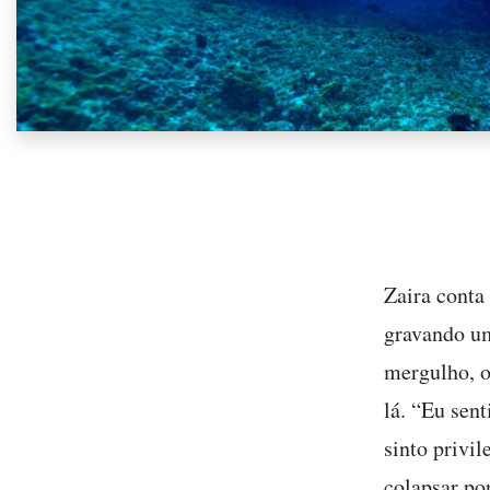
Zaira conta
gravando u
mergulho, o
lá. “Eu sen
sinto privil
colapsar po