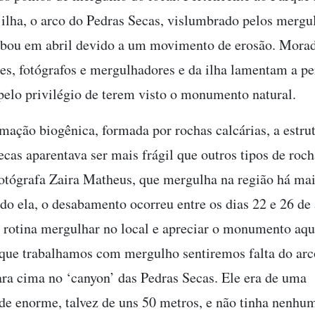
ilha, o arco do Pedras Secas, vislumbrado pelos mergu
abou em abril devido a um movimento de erosão. Morad
es, fotógrafos e mergulhadores e da ilha lamentam a p
elo privilégio de terem visto o monumento natural.
rmação biogênica, formada por rochas calcárias, a estru
ecas aparentava ser mais frágil que outros tipos de roc
fotógrafa Zaira Matheus, que mergulha na região há mai
do ela, o desabamento ocorreu entre os dias 22 e 26 de 
a rotina mergulhar no local e apreciar o monumento aqu
que trabalhamos com mergulho sentiremos falta do arc
ra cima no ‘canyon’ das Pedras Secas. Ele era de uma
de enorme, talvez de uns 50 metros, e não tinha nenhu