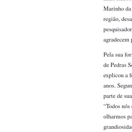
Marinho da 
região, des
pesquisador
agradecem p
Pela sua fo
de Pedras S
explicou a 
anos. Segun
parte de su
“Todos nós 
olharmos pa
grandiosida