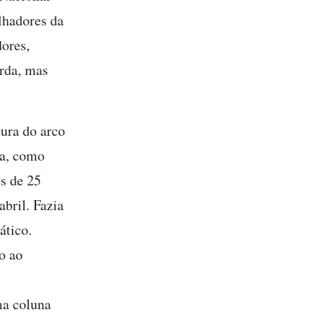
lhadores da
ores,
erda, mas
tura do arco
ha, como
s de 25
abril. Fazia
ático.
o ao
ma coluna