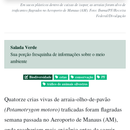
Em sacos plásticos dentro de caixas de isopor, as arraias foram alvo de
traficantes flagrados no Aeroporto de Manaus (AM). Foto: Ibama/PF/Receita
Federal/Divulgação
Salada Verde
Sua porção fresquinha de informações sobre o meio
ambiente
Biodiversidade
cetas
conservação
PF
tráfico de animais silvestres
Quatorze crias vivas de arraia-olho-de-pavão
(Potamotrygon motoro)
traficadas foram flagradas
semana passada no Aeroporto de Manaus (AM),
onde receberiam mais oxigênio antes de seguir