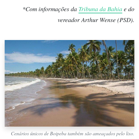
*Com informações da
Tribuna da Bahia
e do
vereador Arthur Wense (PSD).
Cenários únicos de Boipeba também são ameaçados pelo lixo.