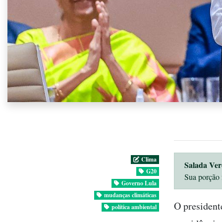
Clima
Salada Ver
G20
Sua porção 
Governo Lula
mudanças climáticas
O president
política ambiental