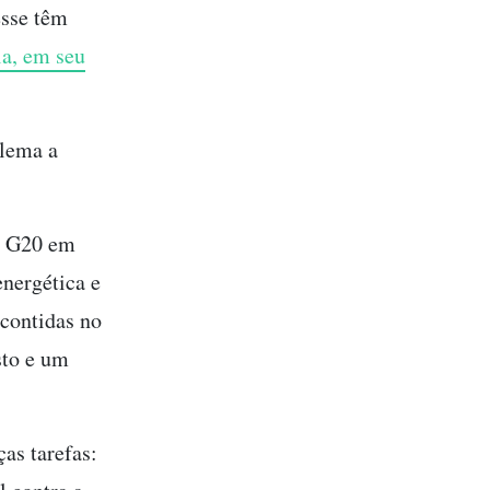
esse têm
la, em seu
 lema a
do G20 em
energética e
 contidas no
sto e um
ças tarefas: