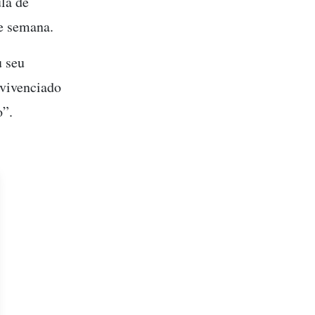
la de
de semana.
u seu
 vivenciado
o”.