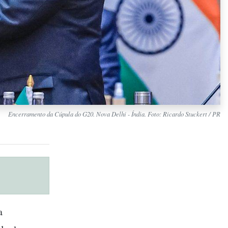
Encerramento da Cúpula do G20. Nova Delhi - Índia. Foto: Ricardo Stuckert / PR
a