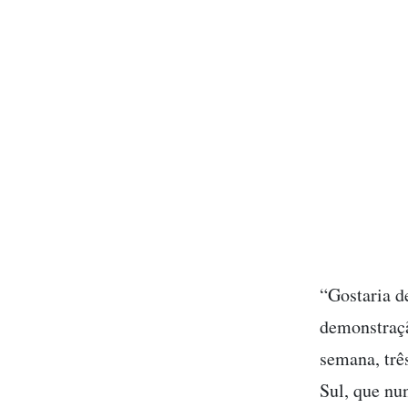
“Gostaria d
demonstraçã
semana, trê
Sul, que nu