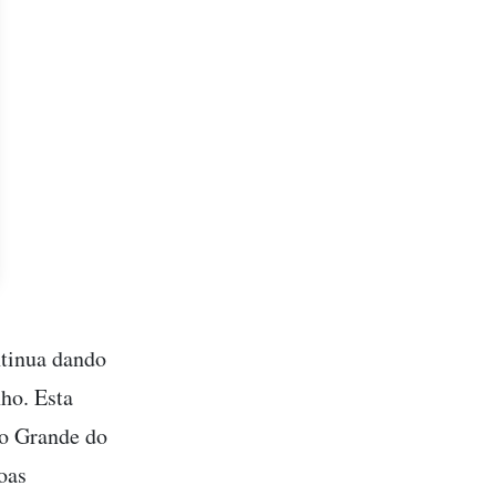
ntinua dando
ho. Esta
io Grande do
oas