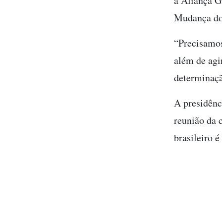
a Aliança G
Mudança d
“Precisamos
além de agi
determinaçã
A presidênc
reunião da c
brasileiro 