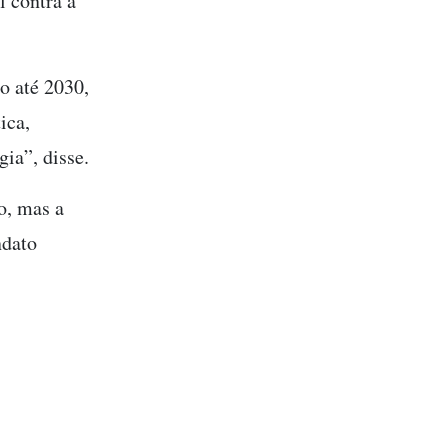
l contra a
o até 2030,
ica,
ia”, disse.
o, mas a
ndato