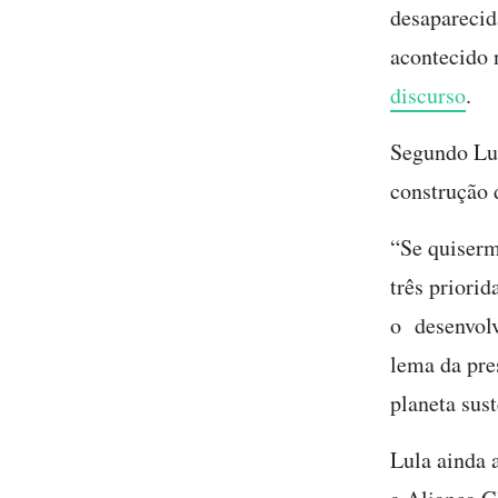
desaparecid
acontecido 
discurso
.
Segundo Lul
construção 
“Se quiserm
três priorid
o desenvolv
lema da pre
planeta sust
Lula ainda a