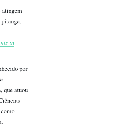
e atingem
 pitanga,
nts in
nhecido por
m
, que atuou
Ciências
s como
a.