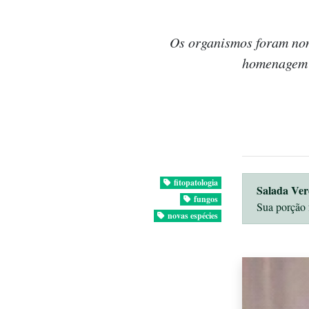
Os organismos foram no
homenagem a
fitopatologia
Salada Ver
fungos
Sua porção 
novas espécies