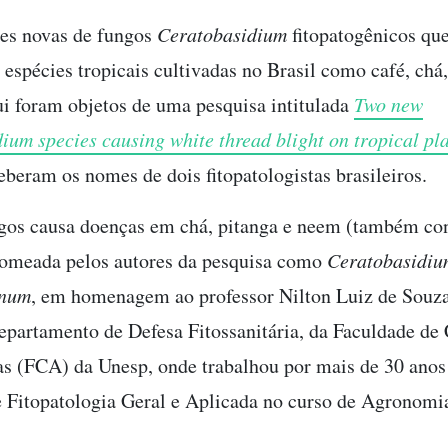
es novas de fungos
Ceratobasidium
fitopatogênicos qu
 espécies tropicais cultivadas no Brasil como café, chá,
i foram objetos de uma pesquisa intitulada
Two new
ium species causing white thread blight on tropical pla
eberam os nomes de dois fitopatologistas brasileiros.
gos causa doenças em chá, pitanga e neem (também co
nomeada pelos autores da pesquisa como
Ceratobasidiu
anum
, em homenagem ao professor Nilton Luiz de Souza
epartamento de Defesa Fitossanitária, da Faculdade de 
s (FCA) da Unesp, onde trabalhou por mais de 30 ano
e Fitopatologia Geral e Aplicada no curso de Agronomi