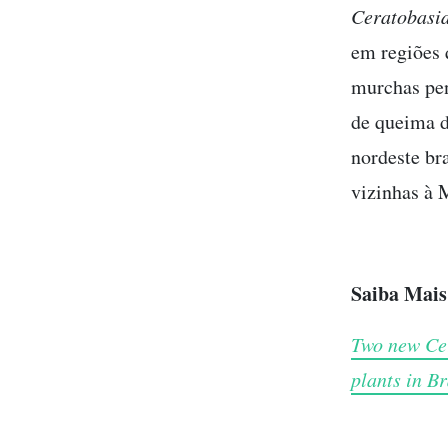
Ceratobasi
em regiões 
murchas pen
de queima d
nordeste bra
vizinhas à 
Saiba Mais
Two new Cer
plants in Br