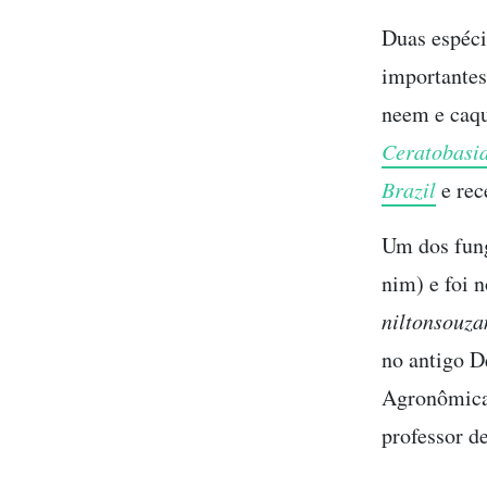
Duas espéci
importantes
neem e caqu
Ceratobasid
Brazil
e rec
Um dos fun
nim) e foi 
niltonsouz
no antigo D
Agronômica
professor d