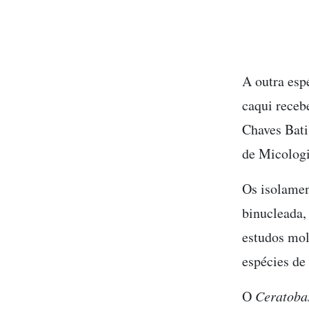
A outra esp
caqui rece
Chaves Batis
de Micologi
Os isolame
binucleada,
estudos mol
espécies de
O
Ceratoba