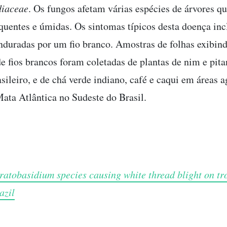
diaceae
. Os fungos afetam várias espécies de árvores q
quentes e úmidas. Os sintomas típicos desta doença in
duradas por um fio branco. Amostras de folhas exibin
e fios brancos foram coletadas de plantas de nim e pit
sileiro, e de chá verde indiano, café e caqui em áreas a
Mata Atlântica no Sudeste do Brasil.
atobasidium species causing white thread blight on tr
azil