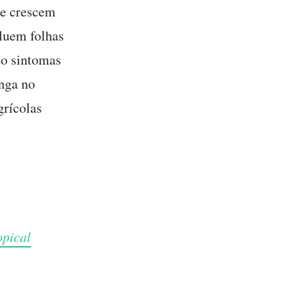
ue crescem
cluem folhas
do sintomas
anga no
grícolas
opical