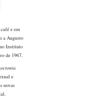
 café e em
m a Augusto
no Instituto
ro de 1967.
zoctonia
exual e
as novas
al.