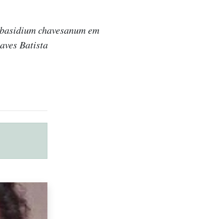
obasidium chavesanum em
aves Batista