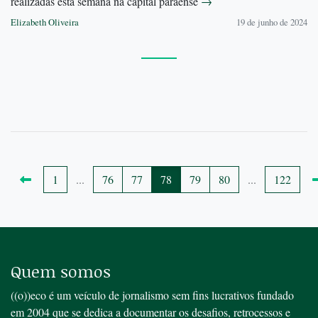
realizadas esta semana na capital paraense
→
Elizabeth Oliveira
19 de junho de 2024
1
...
76
77
78
79
80
...
122
Quem somos
((o))eco é um veículo de jornalismo sem fins lucrativos fundado
em 2004 que se dedica a documentar os desafios, retrocessos e